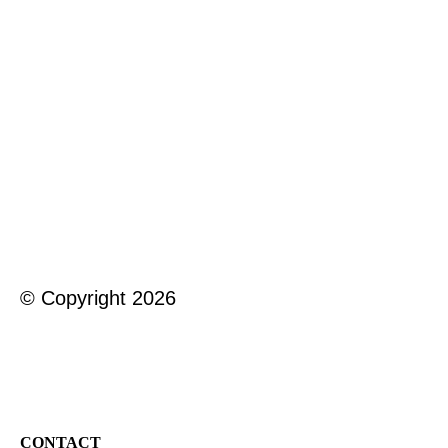
de moespot achterveld def MarYane Nas klein_2
© Copyright 2026
CONTACT