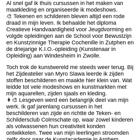
Al snel gaf ik thuis cursussen in het maken van
maatkleding en organiseerde ik modeshows.
🎨 Tekenen en schilderen bleven altijd een rode
draad in mijn leven. Ik behaalde het diploma
Creatieve Handvaardigheid voor Jeugdvorming en
volgde opleidingen aan de School voor Bewustzijn
en Kunstzinnige Therapie Cochenille in Zutphen en
de driejarige K.I.O.-opleiding (Kunstenaar in
Opleiding) aan Windesheim in Zwolle.
Toch trok de kunstwereld me steeds weer terug. Bij
het Zijdeatelier van Myro Slawa leerde ik zijden
stoffen beschilderen en maakte hier klein van. Wat
leidde tot vele modeshows en kunstmarkten met
mijn aquarellen, zijden sjaals en kleding.
👩‍🎨 Lesgeven werd een belangrijk deel van mijn
werk. Ik gaf jarenlang cursussen in het
beschilderen van zijde en richtte de Teken- en
Schildersclub Colmschate op, waar zowel kinderen
als volwassenen hun creativiteit konden
ontwikkelen. Twee van mijn leerlingen stroomden
zelfs door naar de Kunstacademie in Arnhem.